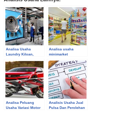
Analisa Usaha
Analisa usaha
Laundry Kiloan,
minimarket
Rincian Modal dan
Contoh Proposal
Bisnis
Analisa Peluang
Analisis Usaha Jual
Usaha Variasi Motor
Pulsa Dan Perolehan
dan Mobil dengan
Keuntungan