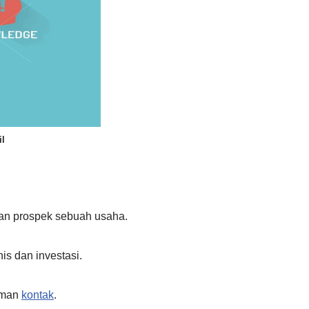
il
l dan prospek sebuah usaha.
is dan investasi.
laman
kontak
.