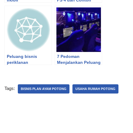
mobil
PS 4 dan Contoh
Proposal Bisnis Sewa
PS3
Peluang bisnis
7 Pedoman
periklanan
Menjalankan Peluang
Bisnis Warnet dan
Game Online
Tags:
BISNIS PLAN AYAM POTONG
USAHA RUMAH POTONG